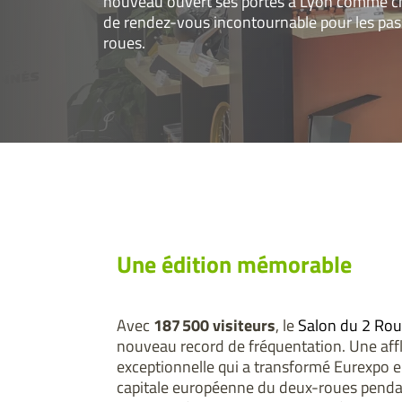
nouveau ouvert ses portes à Lyon comme ch
de rendez-vous incontournable pour les pa
roues.
Une édition mémorable
Avec
187 500 visiteurs
, le
Salon du 2 Rou
nouveau record de fréquentation. Une aff
exceptionnelle qui a transformé Eurexpo e
capitale européenne du deux-roues pendan