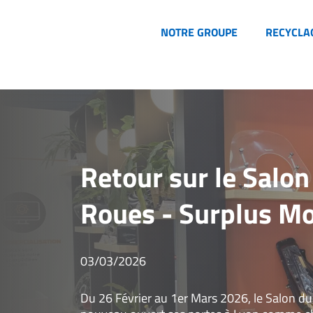
Aller
au
Main
NOTRE GROUPE
RECYCLA
contenu
navigation
principal
Image
Retour sur le Salon
Roues - Surplus M
03/03/2026
Du 26 Février au 1er Mars 2026, le Salon du