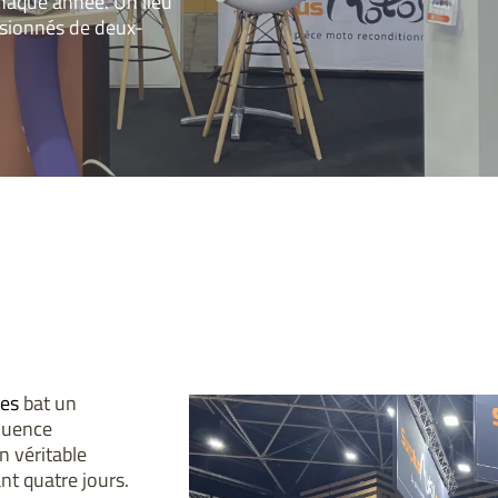
aque année. Un lieu
ssionnés de deux-
es
bat un
luence
n véritable
t quatre jours.