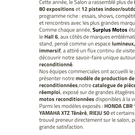
Cette année, le Salon a rassemblé plus de
80 expositions
et
12 pistes indoor/outd
programme riche : essais, shows, compéti
et rencontres avec les plus grandes marqu
Comme chaque année,
Surplus Motos
éta
le
Hall 6
, aux côtés de marques emblémati
stand, pensé comme un espace
lumineux,
immersif
, a attiré un flux continu de visit
découvrir notre savoir-faire unique autou
reconditionné
.
Nos équipes commerciales ont accueilli le p
présenter notre 
modèle de production de 
reconditionnées
,notre 
catalogue de pièc
réemploi
motos reconditionnées
 disponibles à la v
Parmi les modèles exposés : 
HONDA CBR 
YAMAHA XTZ Ténéré
, 
RIEJU 50 
et certains 
trouvé preneur directement sur le salon, po
grande satisfaction.