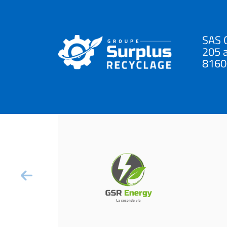
SAS 
205 a
81600