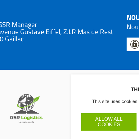
NOU
GSR Manager
Nous
venue Gustave Eiffel, Z.I.R Mas de Rest
 Gaillac
TH
This site uses cookies 
ALLOW ALL
COOKIES