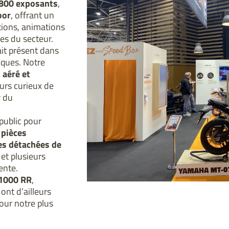
800 exposants
,
oor
, offrant un
tions, animations
es du secteur.
it présent dans
ques. Notre
 aéré et
eurs curieux de
r du
ublic pour 
pièces 
es détachées de 
, exposé sur de grandes étagères et plusieurs 
ente.
1000 RR
, 
ont d’ailleurs 
ur notre plus 