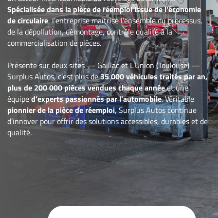
Spécialisée dans la pièce de réemploi issue de l’économie
de circulaire
, l’entreprise maîtrise l’ensemble du processus,
de la dépollution, démontage, contrôle qualité à la
commercialisation de pièces.
Présente sur deux sites — Gaillac et L’Union (Toulouse) —
Surplus Autos, c’est plus de
35 000 véhicules traités par an,
plus de 200 000 pièces vendues chaque année
et une
équipe
d’experts passionnés par l’automobile
. Véritable
pionnier de la pièce de réemploi
, Surplus Autos continue
d’innover pour offrir des solutions accessibles, durables et de
qualité.